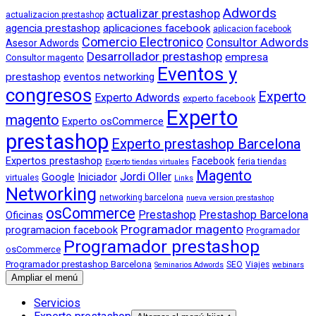
Adwords
actualizar prestashop
actualizacion prestashop
agencia prestashop
aplicaciones facebook
aplicacion facebook
Comercio Electronico
Consultor Adwords
Asesor Adwords
Desarrollador prestashop
empresa
Consultor magento
Eventos y
prestashop
eventos networking
congresos
Experto
Experto Adwords
experto facebook
Experto
magento
Experto osCommerce
prestashop
Experto prestashop Barcelona
Expertos prestashop
Facebook
feria tiendas
Experto tiendas virtuales
Magento
Jordi Oller
Google
Iniciador
virtuales
Links
Networking
networking barcelona
nueva version prestashop
osCommerce
Prestashop
Prestashop Barcelona
Oficinas
Programador magento
programacion facebook
Programador
Programador prestashop
osCommerce
Programador prestashop Barcelona
SEO
Viajes
Seminarios Adwords
webinars
Ampliar el menú
Servicios