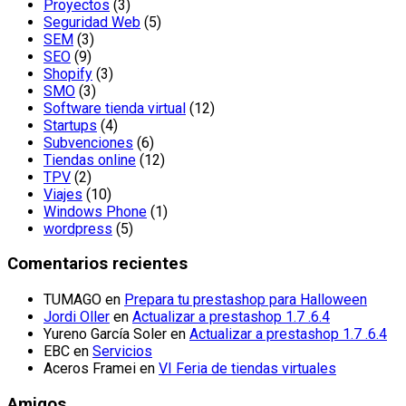
Proyectos
(3)
Seguridad Web
(5)
SEM
(3)
SEO
(9)
Shopify
(3)
SMO
(3)
Software tienda virtual
(12)
Startups
(4)
Subvenciones
(6)
Tiendas online
(12)
TPV
(2)
Viajes
(10)
Windows Phone
(1)
wordpress
(5)
Comentarios recientes
TUMAGO
en
Prepara tu prestashop para Halloween
Jordi Oller
en
Actualizar a prestashop 1.7 .6.4
Yureno García Soler
en
Actualizar a prestashop 1.7 .6.4
EBC
en
Servicios
Aceros Framei
en
VI Feria de tiendas virtuales
Amigos