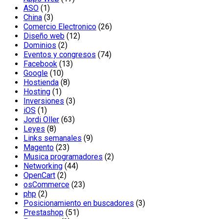
ASO
(1)
China
(3)
Comercio Electronico
(26)
Diseño web
(12)
Dominios
(2)
Eventos y congresos
(74)
Facebook
(13)
Google
(10)
Hostienda
(8)
Hosting
(1)
Inversiones
(3)
iOS
(1)
Jordi Oller
(63)
Leyes
(8)
Links semanales
(9)
Magento
(23)
Musica programadores
(2)
Networking
(44)
OpenCart
(2)
osCommerce
(23)
php
(2)
Posicionamiento en buscadores
(3)
Prestashop
(51)