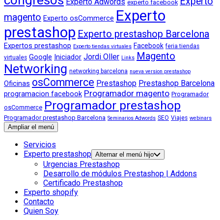
Experto
Experto Adwords
experto facebook
Experto
magento
Experto osCommerce
prestashop
Experto prestashop Barcelona
Expertos prestashop
Facebook
feria tiendas
Experto tiendas virtuales
Magento
Jordi Oller
Google
Iniciador
virtuales
Links
Networking
networking barcelona
nueva version prestashop
osCommerce
Prestashop
Prestashop Barcelona
Oficinas
Programador magento
programacion facebook
Programador
Programador prestashop
osCommerce
Programador prestashop Barcelona
SEO
Viajes
Seminarios Adwords
webinars
Ampliar el menú
Servicios
Experto prestashop
Alternar el menú hijo
Urgencias Prestashop
Desarrollo de módulos Prestashop | Addons
Certificado Prestashop
Experto shopify
Contacto
Quien Soy