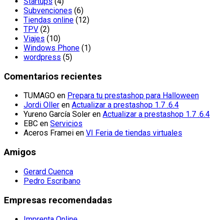
Startups
(4)
Subvenciones
(6)
Tiendas online
(12)
TPV
(2)
Viajes
(10)
Windows Phone
(1)
wordpress
(5)
Comentarios recientes
TUMAGO
en
Prepara tu prestashop para Halloween
Jordi Oller
en
Actualizar a prestashop 1.7 .6.4
Yureno García Soler
en
Actualizar a prestashop 1.7 .6.4
EBC
en
Servicios
Aceros Framei
en
VI Feria de tiendas virtuales
Amigos
Gerard Cuenca
Pedro Escribano
Empresas recomendadas
Imprenta Online