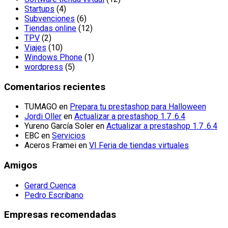
Startups
(4)
Subvenciones
(6)
Tiendas online
(12)
TPV
(2)
Viajes
(10)
Windows Phone
(1)
wordpress
(5)
Comentarios recientes
TUMAGO
en
Prepara tu prestashop para Halloween
Jordi Oller
en
Actualizar a prestashop 1.7 .6.4
Yureno García Soler
en
Actualizar a prestashop 1.7 .6.4
EBC
en
Servicios
Aceros Framei
en
VI Feria de tiendas virtuales
Amigos
Gerard Cuenca
Pedro Escribano
Empresas recomendadas