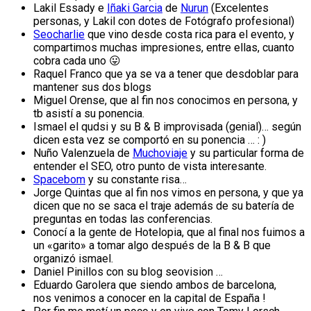
Lakil Essady e
Iñaki Garcia
de
Nurun
(Excelentes
personas, y Lakil con dotes de Fotógrafo profesional)
Seocharlie
que vino desde costa rica para el evento, y
compartimos muchas impresiones, entre ellas, cuanto
cobra cada uno 😛
Raquel Franco que ya se va a tener que desdoblar para
mantener sus dos blogs
Miguel Orense, que al fin nos conocimos en persona, y
tb asistí a su ponencia.
Ismael el qudsi y su B & B improvisada (genial)… según
dicen esta vez se comportó en su ponencia … : )
Nuño Valenzuela de
Muchoviaje
y su particular forma de
entender el SEO, otro punto de vista interesante.
Spacebom
y su constante risa…
Jorge Quintas que al fin nos vimos en persona, y que ya
dicen que no se saca el traje además de su batería de
preguntas en todas las conferencias.
Conocí a la gente de Hotelopia, que al final nos fuimos a
un «garito» a tomar algo después de la B & B que
organizó ismael.
Daniel Pinillos con su blog seovision …
Eduardo Garolera que siendo ambos de barcelona,
nos venimos a conocer en la capital de España !