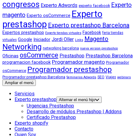
congresos
Experto
Experto Adwords
experto facebook
Experto
magento
Experto osCommerce
prestashop
Experto prestashop Barcelona
Expertos prestashop
Facebook
feria tiendas
Experto tiendas virtuales
Magento
Jordi Oller
Google
Iniciador
virtuales
Links
Networking
networking barcelona
nueva version prestashop
osCommerce
Prestashop
Prestashop Barcelona
Oficinas
Programador magento
programacion facebook
Programador
Programador prestashop
osCommerce
Programador prestashop Barcelona
SEO
Viajes
Seminarios Adwords
webinars
Ampliar el menú
Servicios
Experto prestashop
Alternar el menú hijo
Urgencias Prestashop
Desarrollo de módulos Prestashop | Addons
Certificado Prestashop
Experto shopify
Contacto
Quien Soy