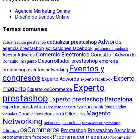
Agencia Marketing Online
Diseño de tiendas Online
Temas comunes
Adwords
actualizar prestashop
actualizacion prestashop
agencia prestashop
aplicaciones facebook
aplicacion facebook
Comercio Electronico
Consultor Adwords
Asesor Adwords
Desarrollador prestashop
empresa
Consultor magento
Eventos y
prestashop
eventos networking
congresos
Experto
Experto Adwords
experto facebook
Experto
magento
Experto osCommerce
prestashop
Experto prestashop Barcelona
Expertos prestashop
Facebook
feria tiendas
Experto tiendas virtuales
Magento
Jordi Oller
Google
Iniciador
virtuales
Links
Networking
networking barcelona
nueva version prestashop
osCommerce
Prestashop
Prestashop Barcelona
Oficinas
Programador magento
programacion facebook
Programador