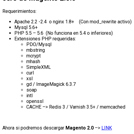
Requerimientos:
Apache 2.2 -2.4 o nginx 1.8+ (Con mod_rewrite activo)
Mysql 5.6+
PHP 5.5 – 5.6 (No funciona en 5.4 o inferiores)
Extensiones PHP requeridas:
PDO/Mysql
mbstring
mcrypt
mhash
SimpleXML
curl
xsl
gd / ImageMagick 6.3.7
soap
intl
openssl
CACHE –> Redis 3 / Varnish 3.5+ / memcached
Ahora si podremos descargar
Magento 2.0
–>
LINK