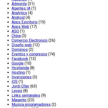
Adwords
(31)
Agentes IA
(1)
Analytics
(4)
Android
(4)
Apps Escritorio
(15)
Apps Web
(17)
ASO
(1)
China
(3)
Comercio Electronico
(26)
Diseño web
(12)
Dominios
(2)
Eventos y congresos
(74)
Facebook
(13)
Google
(10)
Hostienda
(8)
Hosting
(1)
Inversiones
(3)
iOS
(1)
Jordi Oller
(63)
Leyes
(8)
Links semanales
(9)
Magento
(23)
Musica programadores
(2)