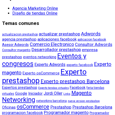
Agencia Marketing Online
Diseño de tiendas Online
Temas comunes
Adwords
actualizar prestashop
actualizacion prestashop
agencia prestashop
aplicaciones facebook
aplicacion facebook
Comercio Electronico
Consultor Adwords
Asesor Adwords
Desarrollador prestashop
empresa
Consultor magento
Eventos y
prestashop
eventos networking
congresos
Experto
Experto Adwords
experto facebook
Experto
magento
Experto osCommerce
prestashop
Experto prestashop Barcelona
Expertos prestashop
Facebook
feria tiendas
Experto tiendas virtuales
Magento
Jordi Oller
Google
Iniciador
virtuales
Links
Networking
networking barcelona
nueva version prestashop
osCommerce
Prestashop
Prestashop Barcelona
Oficinas
Programador magento
programacion facebook
Programador