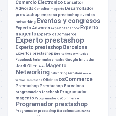
Comercio Electronico
Consultor
Desarrollador
Adwords
Consultor magento
prestashop
empresa prestashop
eventos
Eventos y congresos
networking
Experto
Experto Adwords
experto facebook
magento
Experto osCommerce
Experto prestashop
Experto prestashop Barcelona
Expertos prestashop
Experto tiendas virtuales
Facebook
Google
Iniciador
feria tiendas virtuales
Magento
Jordi Oller
Links
Networking
networking barcelona
nueva
osCommerce
Oficinas
version prestashop
Prestashop
Prestashop Barcelona
Programador
programacion facebook
magento
Programador osCommerce
Programador prestashop
Programador prestashop Barcelona
Seminarios