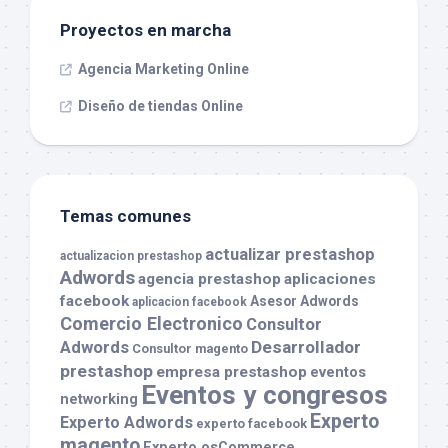
Proyectos en marcha
Agencia Marketing Online
Diseño de tiendas Online
Temas comunes
actualizar prestashop
actualizacion prestashop
Adwords
agencia prestashop
aplicaciones
facebook
Asesor Adwords
aplicacion facebook
Comercio Electronico
Consultor
Desarrollador
Adwords
Consultor magento
prestashop
empresa prestashop
eventos
Eventos y congresos
networking
Experto
Experto Adwords
experto facebook
magento
Experto osCommerce