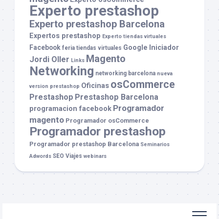
Experto prestashop
Experto prestashop Barcelona
Expertos prestashop
Experto tiendas virtuales
Facebook
Google
Iniciador
feria tiendas virtuales
Magento
Jordi Oller
Links
Networking
networking barcelona
nueva
osCommerce
Oficinas
version prestashop
Prestashop
Prestashop Barcelona
Programador
programacion facebook
magento
Programador osCommerce
Programador prestashop
Programador prestashop Barcelona
Seminarios
SEO
Viajes
Adwords
webinars