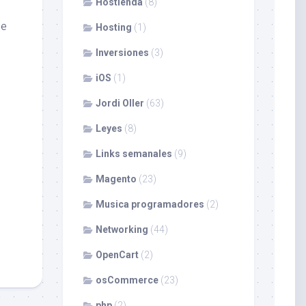
Hostienda
(8)
e
Hosting
(1)
Inversiones
(3)
iOS
(1)
Jordi Oller
(63)
Leyes
(8)
Links semanales
(9)
Magento
(23)
Musica programadores
(2)
Networking
(44)
OpenCart
(2)
osCommerce
(23)
php
(2)