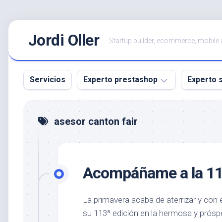
Saltar
Jordi Oller
al
Startup builder, ecommerce, mobile
contenido
Servicios
Experto prestashop
Experto 
Urgencias
asesor canton fair
Prestashop
Desarrollo
de
módulos
Acompáñame a la 113
Prestashop
|
Addons
La primavera acaba de aterrizar y con
Certificado
su 113ª edición en la hermosa y prósp
Prestashop