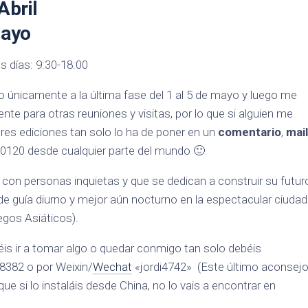
Abril
Mayo
s días: 9:30-18:00
ro únicamente a la última fase del 1 al 5 de mayo y luego me
 para otras reuniones y visitas, por lo que si alguien me
es ediciones tan solo lo ha de poner en un
comentario
,
mail
120 desde cualquier parte del mundo 🙂
on personas inquietas y que se dedican a construir su futur
de guía diurno y mejor aún nocturno en la espectacular ciudad
egos Asiáticos).
réis ir a tomar algo o quedar conmigo tan solo debéis
8382 o por Weixin/
Wechat
«jordi4742» (Este último aconsej
que si lo instaláis desde China, no lo vais a encontrar en