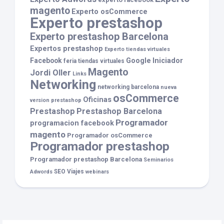
magento
Experto osCommerce
Experto prestashop
Experto prestashop Barcelona
Expertos prestashop
Experto tiendas virtuales
Facebook
Google
Iniciador
feria tiendas virtuales
Magento
Jordi Oller
Links
Networking
networking barcelona
nueva
osCommerce
Oficinas
version prestashop
Prestashop
Prestashop Barcelona
Programador
programacion facebook
magento
Programador osCommerce
Programador prestashop
Programador prestashop Barcelona
Seminarios
SEO
Viajes
Adwords
webinars