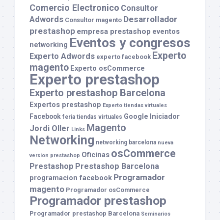
Comercio Electronico
Consultor
Desarrollador
Adwords
Consultor magento
prestashop
empresa prestashop
eventos
Eventos y congresos
networking
Experto
Experto Adwords
experto facebook
magento
Experto osCommerce
Experto prestashop
Experto prestashop Barcelona
Expertos prestashop
Experto tiendas virtuales
Facebook
Google
Iniciador
feria tiendas virtuales
Magento
Jordi Oller
Links
Networking
networking barcelona
nueva
osCommerce
Oficinas
version prestashop
Prestashop
Prestashop Barcelona
Programador
programacion facebook
magento
Programador osCommerce
Programador prestashop
Programador prestashop Barcelona
Seminarios