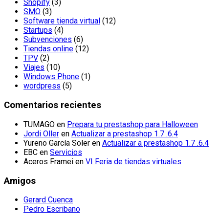
Shopify
(3)
SMO
(3)
Software tienda virtual
(12)
Startups
(4)
Subvenciones
(6)
Tiendas online
(12)
TPV
(2)
Viajes
(10)
Windows Phone
(1)
wordpress
(5)
Comentarios recientes
TUMAGO
en
Prepara tu prestashop para Halloween
Jordi Oller
en
Actualizar a prestashop 1.7 .6.4
Yureno García Soler
en
Actualizar a prestashop 1.7 .6.4
EBC
en
Servicios
Aceros Framei
en
VI Feria de tiendas virtuales
Amigos
Gerard Cuenca
Pedro Escribano