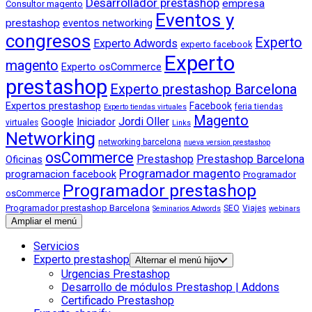
Desarrollador prestashop
empresa
Consultor magento
Eventos y
prestashop
eventos networking
congresos
Experto
Experto Adwords
experto facebook
Experto
magento
Experto osCommerce
prestashop
Experto prestashop Barcelona
Expertos prestashop
Facebook
feria tiendas
Experto tiendas virtuales
Magento
Jordi Oller
Google
Iniciador
virtuales
Links
Networking
networking barcelona
nueva version prestashop
osCommerce
Prestashop
Prestashop Barcelona
Oficinas
Programador magento
programacion facebook
Programador
Programador prestashop
osCommerce
Programador prestashop Barcelona
SEO
Viajes
Seminarios Adwords
webinars
Ampliar el menú
Servicios
Experto prestashop
Alternar el menú hijo
Urgencias Prestashop
Desarrollo de módulos Prestashop | Addons
Certificado Prestashop